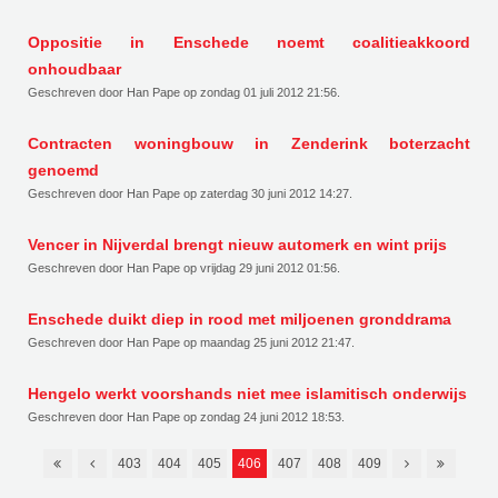
Oppositie in Enschede noemt coalitieakkoord
onhoudbaar
Geschreven door Han Pape op
zondag 01 juli 2012 21:56
.
Contracten woningbouw in Zenderink boterzacht
genoemd
Geschreven door Han Pape op
zaterdag 30 juni 2012 14:27
.
Vencer in Nijverdal brengt nieuw automerk en wint prijs
Geschreven door Han Pape op
vrijdag 29 juni 2012 01:56
.
Enschede duikt diep in rood met miljoenen gronddrama
Geschreven door Han Pape op
maandag 25 juni 2012 21:47
.
Hengelo werkt voorshands niet mee islamitisch onderwijs
Geschreven door Han Pape op
zondag 24 juni 2012 18:53
.
403
404
405
406
407
408
409