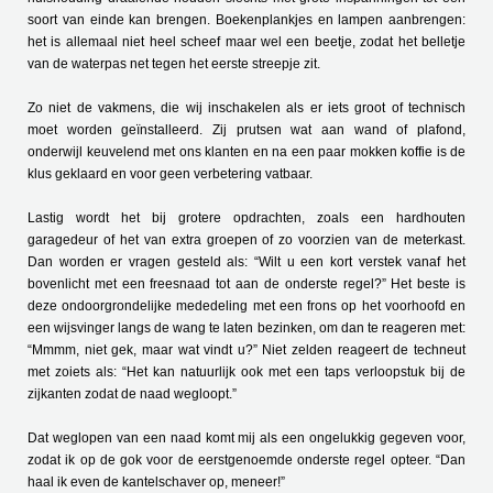
soort van einde kan brengen. Boekenplankjes en lampen aanbrengen:
het is allemaal niet heel scheef maar wel een beetje, zodat het belletje
van de waterpas net tegen het eerste streepje zit.
Zo niet de vakmens, die wij inschakelen als er iets groot of technisch
moet worden geïnstalleerd. Zij prutsen wat aan wand of plafond,
onderwijl keuvelend met ons klanten en na een paar mokken koffie is de
klus geklaard en voor geen verbetering vatbaar.
Lastig wordt het bij grotere opdrachten, zoals een hardhouten
garagedeur of het van extra groepen of zo voorzien van de meterkast.
Dan worden er vragen gesteld als: “Wilt u een kort verstek vanaf het
bovenlicht met een freesnaad tot aan de onderste regel?” Het beste is
deze ondoorgrondelijke mededeling met een frons op het voorhoofd en
een wijsvinger langs de wang te laten bezinken, om dan te reageren met:
“Mmmm, niet gek, maar wat vindt u?” Niet zelden reageert de techneut
met zoiets als: “Het kan natuurlijk ook met een taps verloopstuk bij de
zijkanten zodat de naad wegloopt.”
Dat weglopen van een naad komt mij als een ongelukkig gegeven voor,
zodat ik op de gok voor de eerstgenoemde onderste regel opteer. “Dan
haal ik even de kantelschaver op, meneer!”