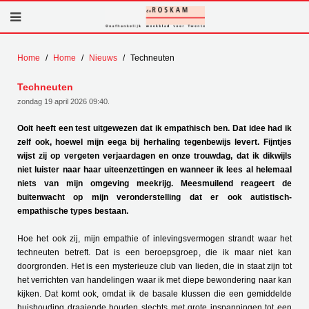
Home
Home
Nieuws
Techneuten
Techneuten
zondag 19 april 2026 09:40
.
Ooit heeft een test uitgewezen dat ik empathisch ben. Dat idee had ik
zelf ook, hoewel mijn eega bij herhaling tegenbewijs levert. Fijntjes
wijst zij op vergeten verjaardagen en onze trouwdag, dat ik dikwijls
niet luister naar haar uiteenzettingen en wanneer ik lees al helemaal
niets van mijn omgeving meekrijg. Meesmuilend reageert de
buitenwacht op mijn veronderstelling dat er ook autistisch-
empathische types bestaan.
Hoe het ook zij, mijn empathie of inlevingsvermogen strandt waar het
techneuten betreft. Dat is een beroepsgroep, die ik maar niet kan
doorgronden. Het is een mysterieuze club van lieden, die in staat zijn tot
het verrichten van handelingen waar ik met diepe bewondering naar kan
kijken. Dat komt ook, omdat ik de basale klussen die een gemiddelde
huishouding draaiende houden slechts met grote inspanningen tot een