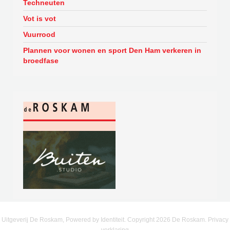
Techneuten
Vot is vot
Vuurrood
Plannen voor wonen en sport Den Ham verkeren in
broedfase
Uitgeverij De Roskam, Powered by
Identiteit
. Copyright
2026
De Roskam.
Privacy