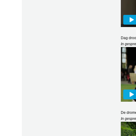
Dag dro
In gespr
De drom
In gespr