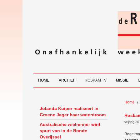
HOME
ARCHIEF
ROSKAM TV
MISSIE
Home
Jolanda Kuiper realiseert in
Groene Jager haar waterdroom
Roska
vrijdag 2
Australische wielrenner wint
spurt van in de Ronde
Regelma
Overijssel