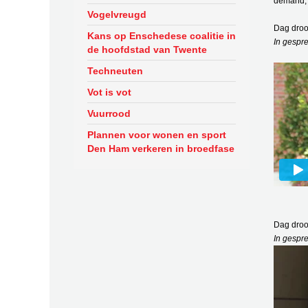
demand, 
Vogelvreugd
Dag droo
Kans op Enschedese coalitie in
In gespr
de hoofdstad van Twente
Techneuten
Vot is vot
Vuurrood
Plannen voor wonen en sport
Den Ham verkeren in broedfase
Dag droo
In gespr