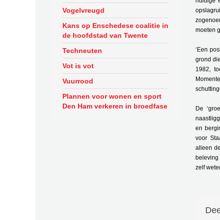
huidige 
Vogelvreugd
opslagru
zogenoe
Kans op Enschedese coalitie in
moeten ge
de hoofdstad van Twente
‘Een pos
Techneuten
grond di
Vot is vot
1982, to
Momentee
Vuurrood
schuttin
Plannen voor wonen en sport
Den Ham verkeren in broedfase
De ‘gro
naastlig
en bergi
voor Sta
alleen d
beleving
zelf wete
Dee