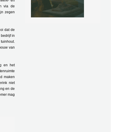
 werk- en
en via de
jn zegen
oi dat de
edrijf in
tuinhout.
 bouw van
g en het
tenruimte
pad maken
rink niet
ang en de
nemer mag