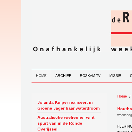
HOME
ARCHIEF
ROSKAM TV
MISSIE
Home
Jolanda Kuiper realiseert in
Groene Jager haar waterdroom
Houthan
woensdag 
Australische wielrenner wint
spurt van in de Ronde
FLERINGE
Overijssel