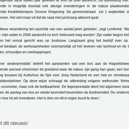
eigenaar bijna vijftien jaar geleden al voor dit doel aankocht. De uitbreiding met
imte is mogelijk doordat ook stevige investeringen in de natuur plaatsvind
mde Kwaliteitsimpuls Groene Omgeving. De gemeenteraad zal 1 september zi
ven. Het ziet rnaar uit dat de raad met juichzang akkoord gaat.
itieve verandering ten opzichte van een aantal jaren geleden’, zegt Lenferink. ‘Mo
e mijn vader in 2006 aankocht nu toch bebouwd mag worden’ Zijn vader begon het b
en het vooral gericht was op bosbouw. Langzaam ging het bedrijf over op 
l bestaan de werkzaamheden voornamelijk uit het leveren van tuinhout en de
gen, schuurtjes en overkappingen.
ene’ wederprestatie’ betreft het aanplanten van een bos aan de Hagveldswe
gende perceel omvormen tot grasland waar de natuur zijn gang kan gaan, een bui
ng bouwen bij Kulturhus de Spil voor Jong Nederland en een hek en vlonder
atsbosbeheer. Op deze wijze schraagt de uitbreiding volgens wethouder Volme
e economie, maar ook de leefbaarheid. De tegenprestatie dient het algemeen bel
 en de aanleg van bos en weide bevordert bovendien de biodiversiteit. De onder
n hoe hij wil investeren. Het is slim om dit in eigen buurt te doen.'
l dit nieuws!