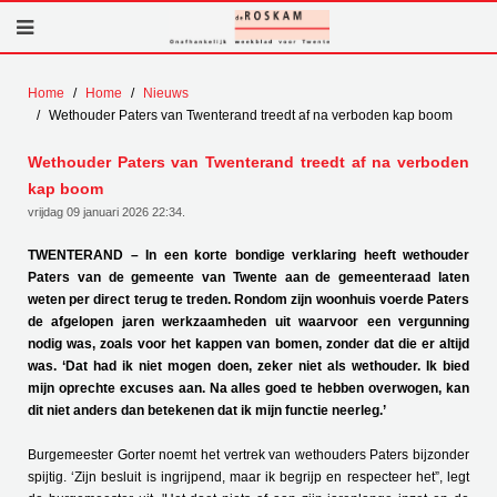
Home
Home
Nieuws
Wethouder Paters van Twenterand treedt af na verboden kap boom
Wethouder Paters van Twenterand treedt af na verboden
kap boom
vrijdag 09 januari 2026 22:34
.
TWENTERAND – In een korte bondige verklaring heeft wethouder
Paters van de gemeente van Twente aan de gemeenteraad laten
weten per direct terug te treden.
Rondom zijn woonhuis voerde Paters
de afgelopen jaren werkzaamheden uit waarvoor een vergunning
nodig was, zoals voor het kappen van bomen, zonder dat die er altijd
was. ‘Dat had ik niet mogen doen, zeker niet als wethouder. Ik bied
mijn oprechte excuses aan. Na alles goed te hebben overwogen, kan
dit niet anders dan betekenen dat ik mijn functie neerleg.’
Burgemeester Gorter noemt het vertrek van wethouders Paters bijzonder
spijtig. ‘Zijn besluit is ingrijpend, maar ik begrijp en respecteer het”, legt