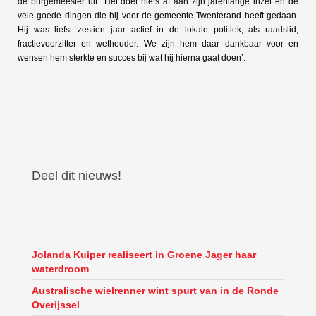
de burgemeester uit. 'Het doet niets af aan zijn jarenlange inzet en de
vele goede dingen die hij voor de gemeente Twenterand heeft gedaan.
Hij was liefst zestien jaar actief in de lokale politiek, als raadslid,
fractievoorzitter en wethouder. We zijn hem daar dankbaar voor en
wensen hem sterkte en succes bij wat hij hierna gaat doen’.
Deel dit nieuws!
Jolanda Kuiper realiseert in Groene Jager haar
waterdroom
Australische wielrenner wint spurt van in de Ronde
Overijssel