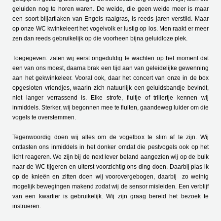
geluiden nog te horen waren. De weide, die geen weide meer is maar
een soort biljartlaken van Engels raaigras, is reeds jaren verstild. Maar
op onze WC kwinkeleert het vogelvolk er lustig op los. Men raakt er meer
zen dan reeds gebruikelijk op die voorheen bijna geluidloze plek.
Toegegeven: zaten wij eerst ongeduldig te wachten op het moment dat
een van ons moest, daarna brak een tijd aan van geleidelijke gewenning
aan het gekwinkeleer. Vooral ook, daar het concert van onze in de box
opgesloten vriendjes, waarin zich natuurlijk een geluidsbandje bevindt,
niet langer verrassend is. Elke strofe, fluitje of trillertje kennen wij
inmiddels. Sterker, wij begonnen mee te fluiten, gaandeweg luider om die
vogels te overstemmen.
Tegenwoordig doen wij alles om de vogelbox te slim af te zijn. Wij
ontlasten ons inmiddels in het donker omdat die pestvogels ook op het
licht reageren. We zijn bij de next lever beland aangezien wij op de buik
naar de WC tijgeren en uiterst voorzichtig ons ding doen. Daarbij plas ik
op de knieën en zitten doen wij voorovergebogen, daarbij zo weinig
mogelijk bewegingen makend zodat wij de sensor misleiden. Een verblijf
van een kwartier is gebruikelijk. Wij zijn graag bereid het bezoek te
instrueren.