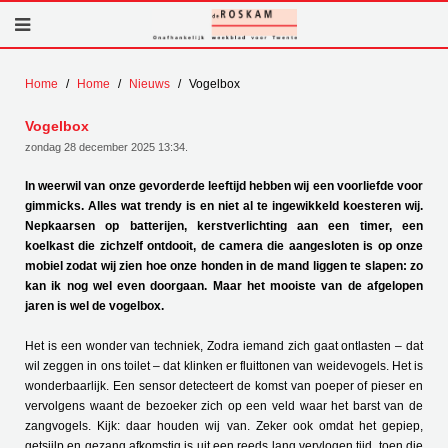
Home
Home
Nieuws
Vogelbox
Vogelbox
zondag 28 december 2025 13:34
.
In weerwil van onze gevorderde leeftijd hebben wij een voorliefde voor
gimmicks. Alles wat trendy is en niet al te ingewikkeld koesteren wij.
Nepkaarsen op batterijen, kerstverlichting aan een timer, een
koelkast die zichzelf ontdooit, de camera die aangesloten is op onze
mobiel zodat wij zien hoe onze honden in de mand liggen te slapen: zo
kan ik nog wel even doorgaan. Maar het mooiste van de afgelopen
jaren is wel de vogelbox.
Het is een wonder van techniek, Zodra iemand zich gaat ontlasten – dat
wil zeggen in ons toilet – dat klinken er fluittonen van weidevogels. Het is
wonderbaarlijk. Een sensor detecteert de komst van poeper of pieser en
vervolgens waant de bezoeker zich op een veld waar het barst van de
zangvogels. Kijk: daar houden wij van. Zeker ook omdat het gepiep,
getsjilp en gezang afkomstig is uit een reeds lang vervlogen tijd, toen die