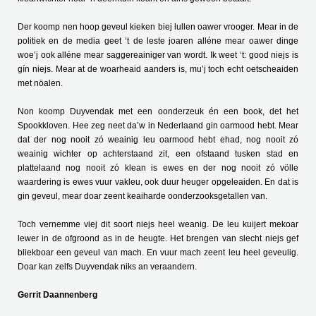
Der koomp nen hoop geveul kieken biej lullen oawer vrooger. Mear in de
politiek en de media geet ‘t de leste joaren alléne mear oawer dinge
woe’j ook alléne mear saggereainiger van wordt. Ik weet ‘t: good niejs is
gín niejs. Mear at de woarheaid aanders is, mu’j toch echt oetscheaiden
met nöalen.
Non koomp Duyvendak met een oonderzeuk én een book, det het
Spookkloven. Hee zeg neet da’w in Nederlaand gin oarmood hebt. Mear
dat der nog nooit zó weainig leu oarmood hebt ehad, nog nooit zó
weainig wichter op achterstaand zit, een ofstaand tusken stad en
plattelaand nog nooit zó klean is ewes en der nog nooit zó völle
waardering is ewes vuur vakleu, ook duur heuger opgeleaiden. En dat is
gin geveul, mear doar zeent keaiharde oonderzooksgetallen van.
Toch vernemme viej dit soort niejs heel weanig. De leu kuijert mekoar
lewer in de ofgroond as in de heugte. Het brengen van slecht niejs gef
bliekboar een geveul van mach. En vuur mach zeent leu heel geveulig.
Doar kan zelfs Duyvendak niks an veraandern.
Gerrit Daannenberg