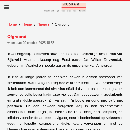
Home
Home
Nieuws
Ofgroond
Ofgroond
woensdag 29 oktober 2025 18:55
.
Ik wol eagenlijk schriewen oawer det hele roadselachtige accent van Ank
Bijleveld. Mear dat koomp nog. Eerst oawer Jan Willem Duyvendak,
geboren in Moarkel en hoogleraar an de universiteit van Amsterdam.
Ik zitte al lange joaren te deanken oawer ’n echten toostaand van
Nederlaand. Want volgens miej doo’w allene mear an zoerproemerieje.
Ik heb een kammeroad dat alverdan nöalt dat zinne oal leu het in joaren
zeuwentig völle better hadn azze viejleu. Dan geet oawer ’t zeeknfonds
en gratis doktersbezeuk. Zin va zat in ’n bouw en gong met 57,5 met
pensioen. En dan gewoon vergetten de’j in nen spleenterniejn
elektrischen auto jaagnt, ne elektrische fietse hebt, nen computer, ne
tellefon zoonder droad, nen navigator, noar ‘t boetenlaand op vekaansie
geet, ne kapotte wasmesiene dreks köant vervangen en met de
kleanwichter noar ’n deerntuin köant en alns gewoon betaalt.