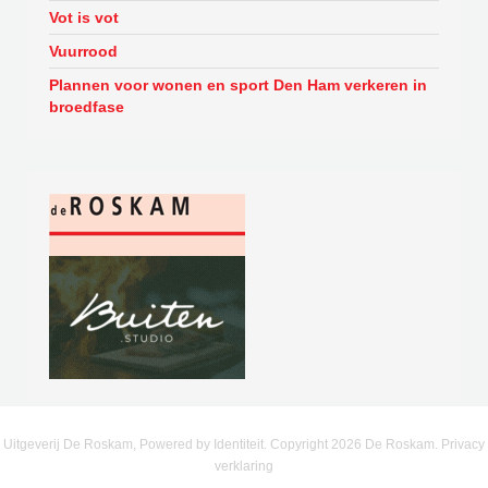
Vot is vot
Vuurrood
Plannen voor wonen en sport Den Ham verkeren in
broedfase
Uitgeverij De Roskam, Powered by
Identiteit
. Copyright
2026
De Roskam.
Privacy
verklaring