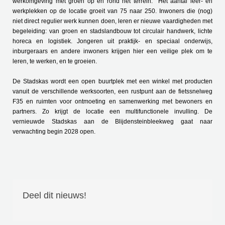
werkomgeving met groen op en rond het terrein. Het aantal leer- en
werkplekken op de locatie groeit van 75 naar 250. Inwoners die (nog)
niet direct regulier werk kunnen doen, leren er nieuwe vaardigheden met
begeleiding: van groen en stadslandbouw tot circulair handwerk, lichte
horeca en logistiek. Jongeren uit praktijk- en speciaal onderwijs,
inburgeraars en andere inwoners krijgen hier een veilige plek om te
leren, te werken, en te groeien.
De Stadskas wordt een open buurtplek met een winkel met producten
vanuit de verschillende werksoorten, een rustpunt aan de fietssnelweg
F35 en ruimten voor ontmoeting en samenwerking met bewoners en
partners. Zo krijgt de locatie een multifunctionele invulling. De
vernieuwde Stadskas aan de Blijdensteinbleekweg gaat naar
verwachting begin 2028 open.
Deel dit nieuws!