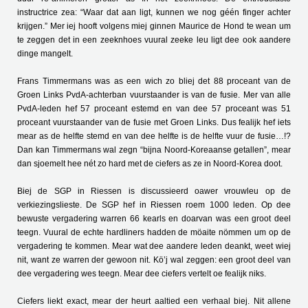
instructrice zea: “Waar dat aan ligt, kunnen we nog géén finger achter
krijgen.” Mer iej hooft volgens miej ginnen Maurice de Hond te wean um
te zeggen det in een zeeknhoes vuural zeeke leu ligt dee ook aandere
dinge mangelt.
Frans Timmermans was as een wich zo bliej det 88 proceant van de
Groen Links PvdA-achterban vuurstaander is van de fusie. Mer van alle
PvdA-leden hef 57 proceant estemd en van dee 57 proceant was 51
proceant vuurstaander van de fusie met Groen Links. Dus fealijk hef iets
mear as de helfte stemd en van dee helfte is de helfte vuur de fusie…!?
Dan kan Timmermans wal zegn “bijna Noord-Koreaanse getallen”, mear
dan sjoemelt hee nét zo hard met de ciefers as ze in Noord-Korea doot.
Biej de SGP in Riessen is discussieerd oawer vrouwleu op de
verkiezingslieste. De SGP hef in Riessen roem 1000 leden. Op dee
bewuste vergadering warren 66 kearls en doarvan was een groot deel
teegn. Vuural de echte hardliners hadden de möaite nömmen um op de
vergadering te kommen. Mear wat dee aandere leden deankt, weet wiej
nit, want ze warren der gewoon nit. Kö’j wal zeggen: een groot deel van
dee vergadering wes teegn. Mear dee ciefers vertelt oe fealijk niks.
Ciefers liekt exact, mear der heurt aaltied een verhaal biej. Nit allene