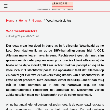
Home
Home
Nieuws
Woarheaidsciefers
Woarheaidsciefers
zaterdag 21 juni 2025 20:40
.
Der goat mear leu dood in berre as in ‘t vliegtuig. Woarheaid as ne
koo. Doar dachen ik an op de BHV-herhalingscursus biej ’t OCT.
Alleman mu-w learen re-animeern. Rechtevoort geet det met slim
geavanceerde oefenpoppen woerop ze precies köant ofleazen o’j de
böste nit te depe indrukt, 30 keer achter mekoar poompt en o-j nit te
völle loch in ’t slachtoffer poest. De apparatuur teelt dat allemoal op
en dan zegnt z’oe wat een oaverleavingskaans van ’t slachtoffer is. Ik
zatte op 99 proceant. De’s een mooi ciefer netuurlijk…mear dan mu-j
wál in actie kommen at ‘r ene ne hartanval krig. En dee
actiebereaidheiad registreert het apparaat nit. Doarumme vertelt
zukke getallen mear een klean stukn van de echte woarheaid.
A’j ne hartanval kriengt boeten het zeeknhoes, is de oaverleawingskaans
duur re-animeren grötter as ín het zeeknhoes. De enthousiaste