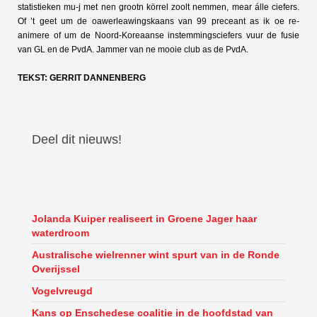
statistieken mu-j met nen grootn körrel zoolt nemmen, mear álle ciefers.
Of ’t geet um de oawerleawingskaans van 99 preceant as ik oe re-
animere of um de Noord-Koreaanse instemmingsciefers vuur de fusie
van GL en de PvdA. Jammer van ne mooie club as de PvdA.
TEKST: GERRIT DANNENBERG
Deel dit nieuws!
Jolanda Kuiper realiseert in Groene Jager haar
waterdroom
Australische wielrenner wint spurt van in de Ronde
Overijssel
Vogelvreugd
Kans op Enschedese coalitie in de hoofdstad van