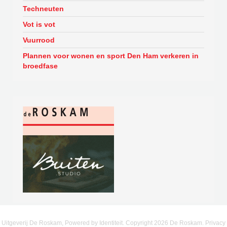
Techneuten
Vot is vot
Vuurrood
Plannen voor wonen en sport Den Ham verkeren in
broedfase
Uitgeverij De Roskam, Powered by
Identiteit
. Copyright
2026
De Roskam.
Privacy