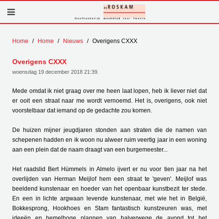
Home
Home
Nieuws
Overigens CXXX
Overigens CXXX
woensdag 19 december 2018 21:39
.
Mede omdat ik niet graag over me heen laat lopen, heb ik liever niet dat
er ooit een straat naar me wordt vernoemd. Het is, overigens, ook niet
voorstelbaar dat iemand op de gedachte zou komen.
De huizen mijner jeugdjaren stonden aan straten die de namen van
schepenen hadden en ik woon nu alweer ruim veertig jaar in een woning
aan een plein dat de naam draagt van een burgemeester...
Het raadslid Bert Hümmels in Almelo ijvert er nu voor tien jaar na het
overlijden van Herman Meijlof hem een straat te 'geven'. Meijlof was
beeldend kunstenaar en hoeder van het openbaar kunstbezit ter stede.
En een in lichte argwaan levende kunstenaar, met wie het in België,
Bokkesprong, Hookhoes en Stam fantastisch kunstzeuren was, met
ideeën en hemelhoge plannen van halverwege de avond tot het